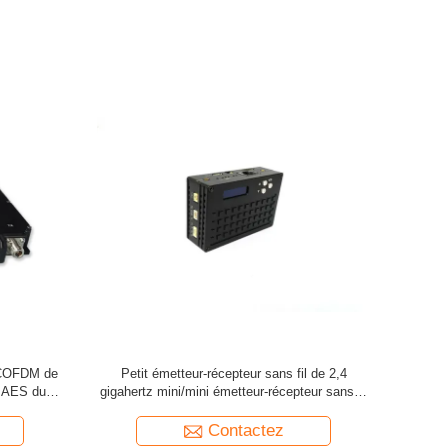
nal un de
Émetteur-récepteur industriel du long terme
DM
COFDM pour le système de sécurité et la
police armée
Contactez