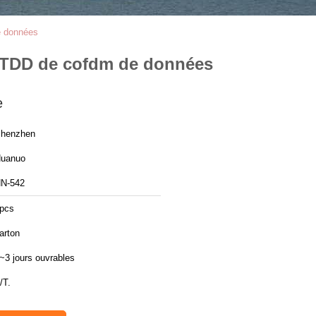
e données
r TDD de cofdm de données
e
henzhen
uanuo
N-542
pcs
arton
~3 jours ouvrables
/T.