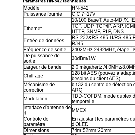
Paramètres HN-542 techniques
Modèle
HN-542
Puissance fournie
C.C 7~17V
10/100 BaseT, Auto-MDI/X, I
TCP, UDP, TCP/IP, ARP, ICM
Ethernet
HTTP, SNMP, PI P, DNS
RS-232&RS-485-H/RS-485-
Entrée de données
RJ45
Fréquence de sortie
2402MHz-2482MHz, étape 1M
De puissance de
30dBm/1W
sortie
Largeur de bande
2,0 mégahertz /4.0MHz/8.0M
128 bit AES (pouvez a adapté 
Chiffrage
besoins du client AES)
Mécanisme de
bit 32 du centre de détection e
correction
ARQ
TDD-COFDM, mode duplex de 
Modulation
temporelle
Interface d'antenne de
MMCX
rf
Contrôle de
En ajustant les paramètres du
paramètre
d'OLED
Dimensions
74m*52mm*20mm