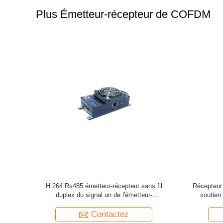
Plus Émetteur-récepteur de COFDM
l de 2,4
Émetteur-récepteur de radio de l'Ethernet
Émetteur-
eur sans fil
RS232 de COFDM, émetteur-récepteur sans fil
avec la 
de H.265 COFDM HD
Contactez