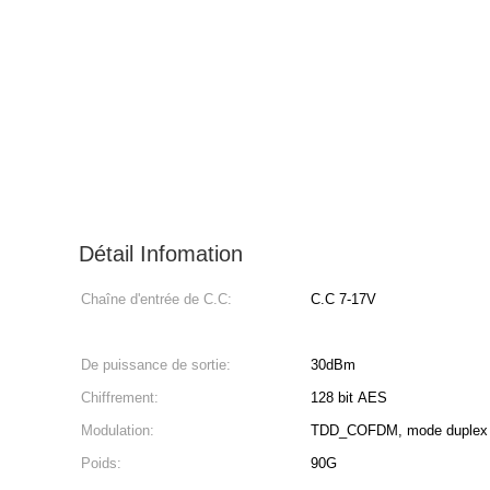
Détail Infomation
Chaîne d'entrée de C.C:
C.C 7-17V
De puissance de sortie:
30dBm
Chiffrement:
128 bit AES
Modulation:
TDD_COFDM, mode duplex de
Poids:
90G