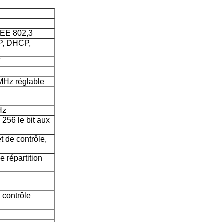
EEE 802,3
P, DHCP,
F
Hz réglable
Hz
256 le bit aux
t de contrôle,
répartition
 contrôle