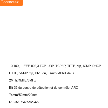
Contactez
10/100、 IEEE 802,3 TCP, UDP, TCP/IP, TFTP, arp, ICMP, DHCP,
HTTP, SNMP, ftp, DNS du、 Auto-MDI/X de B
2MHZ/4MHz/8MHz
Bit 32 du centre de détection et de contrôle, ARQ
74mm*52mm*20mm
RS232/RS485/RS422