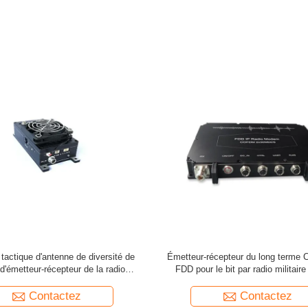
récepteur de fond de TDD COFDM
Émetteur-récepteur duplex du sig
réalisation en temps réel parfaite
Rs485 8MHz H.264 COF
Contactez
Contactez