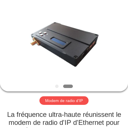
2026
Shenzhen
Huanuo
Innovate
Technology
Co.,Ltd.
All
Rights
À
Reserved.
LA
MAISON
PRODUITS
À
PROPOS
Modem de radio d'IP
DE
NOUS
La fréquence ultra-haute réunissent le
modem de radio d'IP d'Ethernet pour