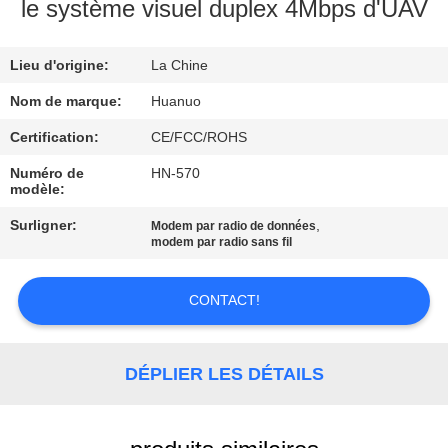
VISITE
le système visuel duplex 4Mbps d'UAV
DE
Lieu d'origine:
La Chine
L'USINE
Nom de marque:
Huanuo
CONTRÔLE
Certification:
CE/FCC/ROHS
QUALITÉ
Numéro de
HN-570
modèle:
Surligner:
,
Modem par radio de données
CONTACTEZ-
modem par radio sans fil
NOUS
CONTACT!
DEMANDER
UN DEVIS
DÉPLIER LES DÉTAILS
PLAN