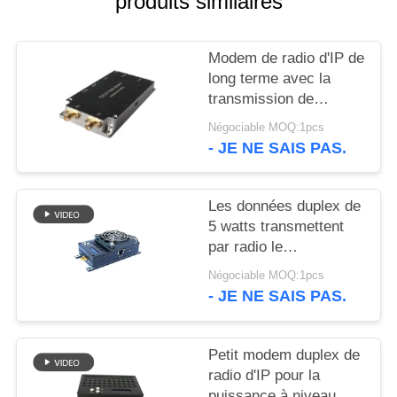
produits similaires
DU
SITE
Modem de radio d'IP de
long terme avec la
POLITIQUE
transmission de
données périodiques
DE
Négociable MOQ:1pcs
transparente
- JE NE SAIS PAS.
CONFIDENTIALITÉ
Les données duplex de
5 watts transmettent
par radio le
modem/modem par
Négociable MOQ:1pcs
radio sans fil de fond
- JE NE SAIS PAS.
Petit modem duplex de
radio d'IP pour la
puissance à niveau