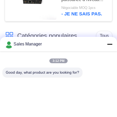
minimal du système de
Négociable MOQ:1pcs
bourdon d'UAV
- JE NE SAIS PAS.
Catégories populaires
Tous
Sales Manager
Émetteur de vidéo de
Émetteur visuel sans
COFDM
fil de COFDM
3:12 PM
Good day, what product are you looking for?
émetteur de radio de
Radio maillée IP
hd de cofdm
Mini émetteur de
Module de COFDM
COFDM