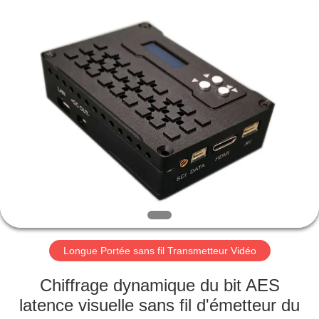
2026
Shenzhen
Huanuo
Innovate
Technology
Co.,Ltd.
All
Rights
À
Reserved.
LA
MAISON
PRODUITS
À
PROPOS
Longue Portée sans fil Transmetteur Vidéo
DE
NOUS
Chiffrage dynamique du bit AES
latence visuelle sans fil d'émetteur du