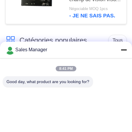
sans fil 32dbm non
Négociable MOQ:1pcs
- JE NE SAIS PAS.
Catégories populaires
Tous
Sales Manager
Émetteur de vidéo de
Émetteur visuel sans
COFDM
fil de COFDM
8:41 PM
Good day, what product are you looking for?
émetteur de radio de
Radio maillée IP
hd de cofdm
Mini émetteur de
Module de COFDM
COFDM