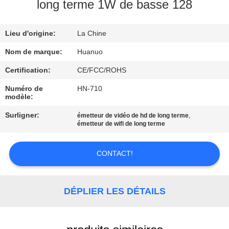
VISITE
long terme 1W de basse 128
DE
Lieu d'origine:
La Chine
L'USINE
Nom de marque:
Huanuo
CONTRÔLE
Certification:
CE/FCC/ROHS
QUALITÉ
Numéro de
HN-710
modèle:
Surligner:
,
émetteur de vidéo de hd de long terme
CONTACTEZ-
émetteur de wifi de long terme
NOUS
CONTACT!
DEMANDER
UN DEVIS
DÉPLIER LES DÉTAILS
PLAN