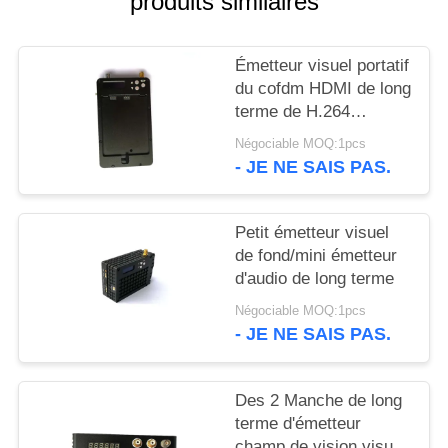
produits similaires
DU
SITE
Émetteur visuel portatif
du cofdm HDMI de long
POLITIQUE
terme de H.264
HD1080P sortie de 1
DE
Négociable MOQ:1pcs
watt
- JE NE SAIS PAS.
CONFIDENTIALITÉ
Petit émetteur visuel
de fond/mini émetteur
d'audio de long terme
Négociable MOQ:1pcs
- JE NE SAIS PAS.
Des 2 Manche de long
terme d'émetteur
champ de vision visuel