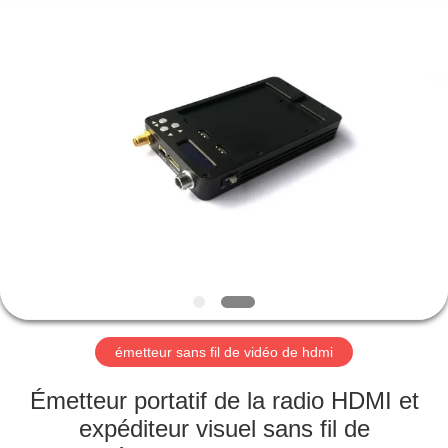
2026
Shenzhen
Huanuo
Innovate
Technology
Co.,Ltd.
All
Rights
À
Reserved.
LA
MAISON
PRODUITS
À
PROPOS
émetteur sans fil de vidéo de hdmi
DE
NOUS
Émetteur portatif de la radio HDMI et
expéditeur visuel sans fil de