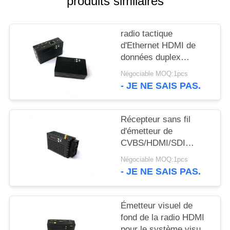
produits similaires
DU
SITE
radio tactique
d'Ethernet HDMI de
POLITIQUE
données duplex
visuelles sans fil
DE
Négociable MOQ:1pcs
d'émetteur de 2.4GHZ
- JE NE SAIS PAS.
CONFIDENTIALITÉ
Récepteur sans fil
d'émetteur de
CVBS/HDMI/SDI
HDMI, émetteur de
Négociable MOQ:1pcs
1080P HDMI Wifi
- JE NE SAIS PAS.
Émetteur visuel de
fond de la radio HDMI
pour le système visuel