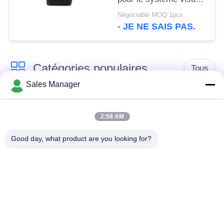
H.265 d'UAV
Négociable MOQ:1pcs
- JE NE SAIS PAS.
Catégories populaires
Tous
Sales Manager
Émetteur de vidéo de
Émetteur visuel sans
COFDM
fil de COFDM
2:58 AM
Good day, what product are you looking for?
émetteur de radio de
Radio maillée IP
hd de cofdm
Mini émetteur de
Module de COFDM
COFDM