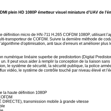
HDMI plein HD 1080P émetteur visuel miniature d'UAV de l'é
te définition micro de HN-711 H.265 COFDM 1080P, utilisant l'a
lti-transporteur de COFDM. Suivre la dernière méthode de cod
l'algorithme d'optimisation, anti taux d'erreurs et améliorer plus 
n numérique linéaire superbe de predistortion (Digital Predistorti
 un. Il peut vous aider à remplir la conception de la liaison sa
tion, le système de sécurité, la sécurité publique, la police armée
e flux vidéo, le système de contrôle touché par niveau élevé et l'
e la haute définition 1080P
e COFDM
É DIRECTE), transmission mobile à grande vitesse
ble
ie