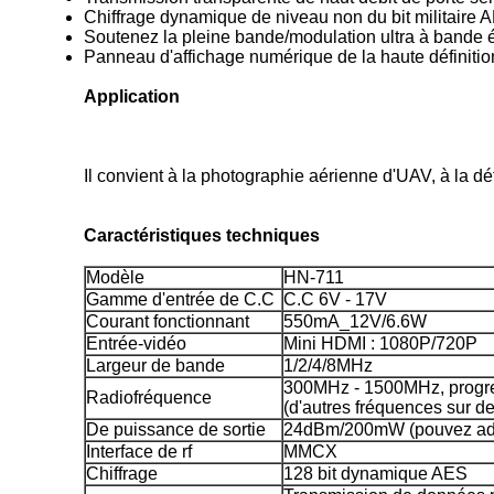
Chiffrage dynamique de niveau non du bit militaire
Soutenez la pleine bande/modulation ultra à bande 
Panneau d'affichage numérique de la haute définition 
Application
Il convient à la photographie aérienne d'UAV, à la d
Caractéristiques techniques
Modèle
HN-711
Gamme d'entrée de C.C
C.C 6V - 17V
Courant fonctionnant
550mA_12V/6.6W
Entrée-vidéo
Mini HDMI : 1080P/720P
Largeur de bande
1/2/4/8MHz
300MHz - 1500MHz, progr
Radiofréquence
(d'autres fréquences sur 
De puissance de sortie
24dBm/200mW (pouvez adap
Interface de rf
MMCX
Chiffrage
128 bit dynamique AES