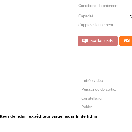
Conditions de paiement:
T
Capacité
5
d'approvisionnement:
meilleur prix
Entrée vidéo:
Puissance de sortie:
Constellation:
Poids:
etteur de hdmi
expéditeur visuel sans fil de hdmi
,