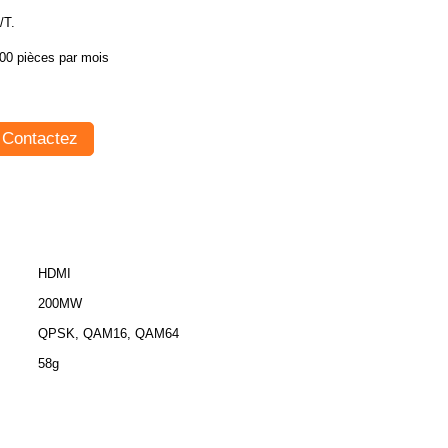
/T.
00 pièces par mois
Contactez
HDMI
200MW
QPSK, QAM16, QAM64
58g