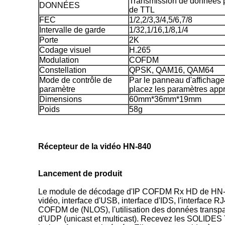
Transmission de données p
DONNÉES
de TTL
FEC
1/2,2/3,3/4,5/6,7/8
Intervalle de garde
1/32,1/16,1/8,1/4
Porte
2K
Codage visuel
H.265
Modulation
COFDM
Constellation
QPSK, QAM16, QAM64
Mode de contrôle de
Par le panneau d'affichag
paramètre
placez les paramètres app
Dimensions
60mm*36mm*19mm
Poids
58g
Récepteur de la vidéo HN-840
Lancement de produit
Le module de décodage d'IP COFDM Rx HD de HN-840 
vidéo, interface d'USB, interface d'IDS, l'interface R
COFDM de (NLOS), l'utilisation des données transpar
d'UDP (unicast et multicast). Recevez les SOLIDES T