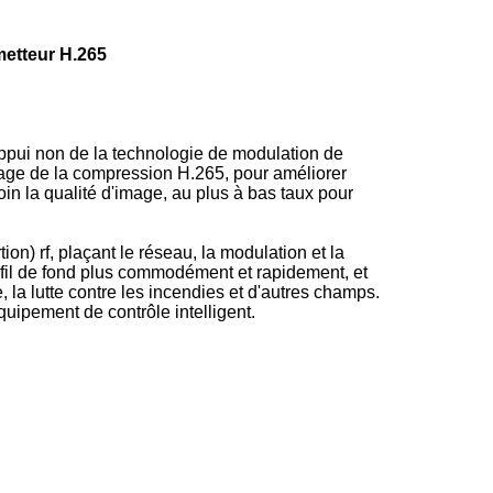
metteur H.265
ppui non de la technologie de modulation de
age de la compression H.265, pour améliorer
loin la qualité d'image, au plus à bas taux pour
on) rf, plaçant le réseau, la modulation et la
ns fil de fond plus commodément et rapidement, et
, la lutte contre les incendies et d'autres champs.
équipement de contrôle intelligent.