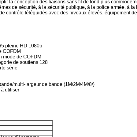
mplir la conception des liaisons sans fil de fond plus commodéme
mes de sécurité, à la sécurité publique, à la police armée, à la l
 de contrôle téléguidés avec des niveaux élevés, équipement de c
265 pleine HD 1080p
 de COFDM
 en mode de COFDM
égorie de soutiens 128
te série
 bande/multi-largeur de bande (1M/2M/4M/8/)
à utiliser