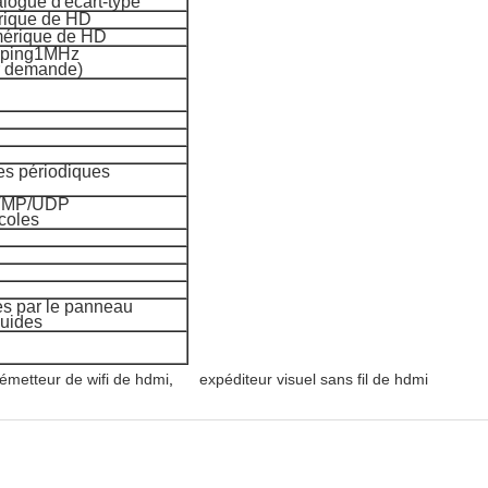
logue d'écart-type
érique de HD
mérique de HD
eping1MHz
ur demande)
es périodiques
TMP/UDP
ocoles
lés par le panneau
quides
émetteur de wifi de hdmi
,
expéditeur visuel sans fil de hdmi