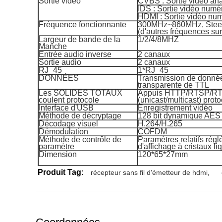
Sortie vidéo
CVBS : Sortie vidéo ana
IDS : Sortie vidéo num
HDMI : Sortie vidéo nu
Fréquence fonctionnante
300MHz~860MHz, Ste
(d'autres fréquences s
Largeur de bande de la
1/2/4/8MHZ
Manche
Entrée audio inverse
2 canaux
Sortie audio
2 canaux
RJ_45
1*RJ_45
DONNÉES
Transmission de donné
transparente de TTL
Les SOLIDES TOTAUX
Appuis HTTP/RTSP/R
coulent protocole
(unicast/multicast) prot
Interface d'USB
Enregistrement vidéo
Méthode de décryptage
128 bit dynamique AES
Décodage visuel
H.264/H.265
Démodulation
COFDM
Méthode de contrôle de
Paramètres relatifs rég
paramètre
d'affichage à cristaux li
Dimension
120*65*27mm
Produit Tag:
récepteur sans fil d'émetteur de hdmi
,