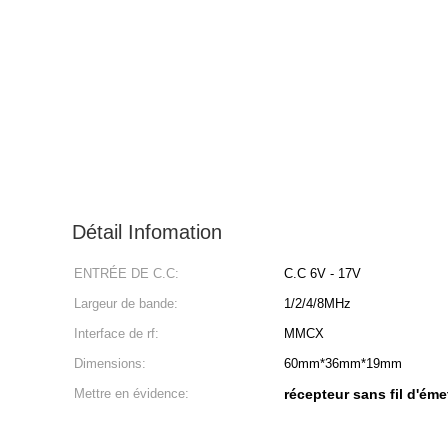
Détail Infomation
ENTRÉE DE C.C:
C.C 6V - 17V
Largeur de bande:
1/2/4/8MHz
Interface de rf:
MMCX
Dimensions:
60mm*36mm*19mm
Mettre en évidence:
récepteur sans fil d'ém