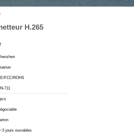
5
metteur H.265
e
henzhen
uanuo
CE/FCC/ROHS
N-711
pcs
égociable
arton
~3 jours ouvrables