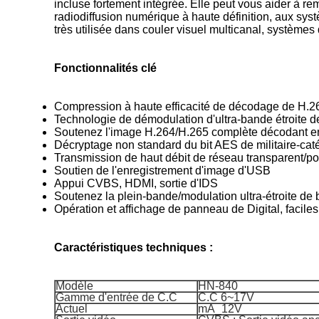
incluse fortement intégrée. Elle peut vous aider à re
radiodiffusion numérique à haute définition, aux systè
très utilisée dans couler visuel multicanal, systèmes
Fonctionnalités clé
Compression à haute efficacité de décodage de H.
Technologie de démodulation d'ultra-bande étroite
Soutenez l'image H.264/H.265 complète décodant
Décryptage non standard du bit AES de militaire-cat
Transmission de haut débit de réseau transparent/por
Soutien de l'enregistrement d'image d'USB
Appui CVBS, HDMI, sortie d'IDS
Soutenez la plein-bande/modulation ultra-étroite de
Opération et affichage de panneau de Digital, faciles 
Caractéristiques techniques :
Modèle
HN-840
Gamme d'entrée de C.C
C.C 6~17V
Actuel
mA_12V