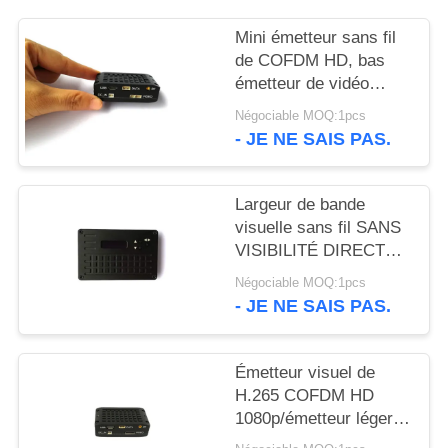
DU
Mini émetteur sans fil
SITE
de COFDM HD, bas
émetteur de vidéo
POLITIQUE
d'UAV de latence
Négociable MOQ:1pcs
DE
- JE NE SAIS PAS.
CONFIDENTIALITÉ
Largeur de bande
visuelle sans fil SANS
VISIBILITÉ DIRECTE
de la Manche de
Négociable MOQ:1pcs
l'émetteur 8MHz d'UAV
- JE NE SAIS PAS.
COFDM de CVBS
Émetteur visuel de
H.265 COFDM HD
1080p/émetteur léger
d'UAV de long terme