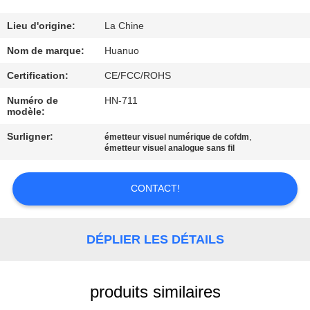
VISITE
DE
Lieu d'origine:
La Chine
L'USINE
Nom de marque:
Huanuo
Certification:
CE/FCC/ROHS
CONTRÔLE
Numéro de
HN-711
modèle:
QUALITÉ
Surligner:
,
émetteur visuel numérique de cofdm
émetteur visuel analogue sans fil
CONTACTEZ-
NOUS
CONTACT!
DEMANDER
DÉPLIER LES DÉTAILS
UN DEVIS
produits similaires
PLAN