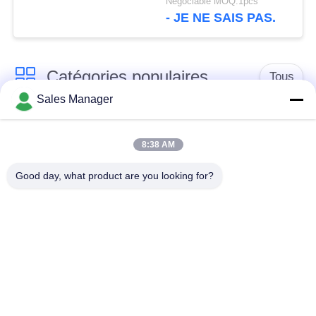
Négociable MOQ:1pcs
- JE NE SAIS PAS.
Catégories populaires
Tous
Sales Manager
Émetteur de vidéo de
Émetteur visuel sans
COFDM
fil de COFDM
8:38 AM
Good day, what product are you looking for?
émetteur de radio de
Radio maillée IP
hd de cofdm
Mini émetteur de
Module de COFDM
COFDM
Liaison de
émetteur sans fil de
transmission de