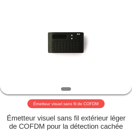
2026
Shenzhen
Huanuo
Innovate
Technology
Co.,Ltd.
All
Rights
À
Reserved.
LA
MAISON
PRODUITS
À
PROPOS
Émetteur visuel sans fil de COFDM
DE
NOUS
Émetteur visuel sans fil extérieur léger
de COFDM pour la détection cachée