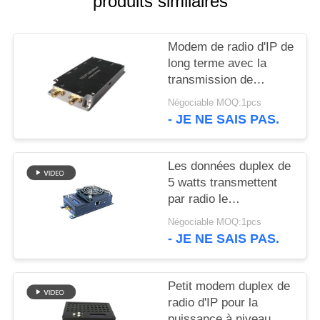
produits similaires
DU
SITE
Modem de radio d'IP de
long terme avec la
POLITIQUE
transmission de
données périodiques
DE
Négociable MOQ:1pcs
transparente
- JE NE SAIS PAS.
CONFIDENTIALITÉ
Les données duplex de
5 watts transmettent
par radio le
modem/modem par
Négociable MOQ:1pcs
radio sans fil de fond
- JE NE SAIS PAS.
Petit modem duplex de
radio d'IP pour la
puissance à niveau