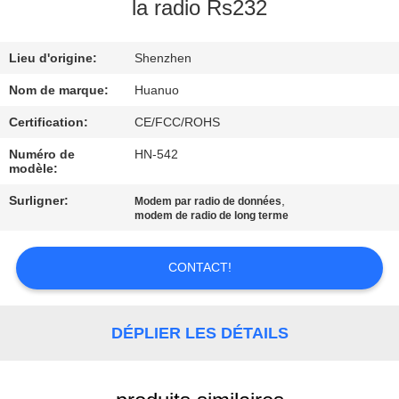
VISITE
la radio Rs232
DE
Lieu d'origine:
Shenzhen
L'USINE
Nom de marque:
Huanuo
CONTRÔLE
Certification:
CE/FCC/ROHS
QUALITÉ
Numéro de
HN-542
modèle:
Surligner:
,
Modem par radio de données
CONTACTEZ-
modem de radio de long terme
NOUS
CONTACT!
DEMANDER
UN DEVIS
DÉPLIER LES DÉTAILS
PLAN