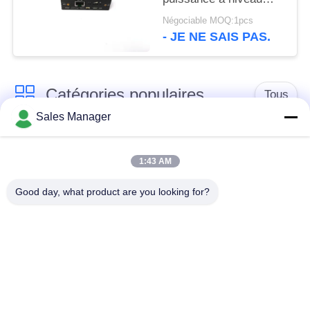
minimal du système de
Négociable MOQ:1pcs
bourdon d'UAV
- JE NE SAIS PAS.
Catégories populaires
Tous
Sales Manager
Émetteur de vidéo de
Émetteur visuel sans
COFDM
fil de COFDM
1:43 AM
Good day, what product are you looking for?
émetteur de radio de
Radio maillée IP
hd de cofdm
Mini émetteur de
Module de COFDM
COFDM