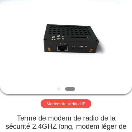
2026
Shenzhen
Huanuo
Innovate
Technology
Co.,Ltd.
All
Rights
À
Reserved.
LA
MAISON
PRODUITS
À
PROPOS
Modem de radio d'IP
DE
NOUS
Terme de modem de radio de la
sécurité 2.4GHZ long, modem léger de