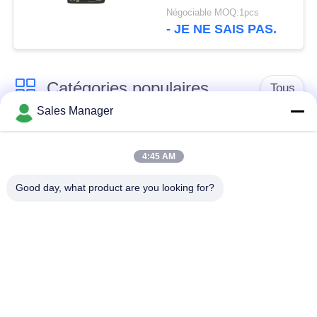
d'UAV de long terme
Négociable MOQ:1pcs
- JE NE SAIS PAS.
Catégories populaires
Tous
Sales Manager
Émetteur de vidéo de
Émetteur visuel sans
COFDM
fil de COFDM
4:45 AM
Good day, what product are you looking for?
émetteur de radio de
Radio maillée IP
hd de cofdm
Mini émetteur de
Module de COFDM
COFDM
Liaison de