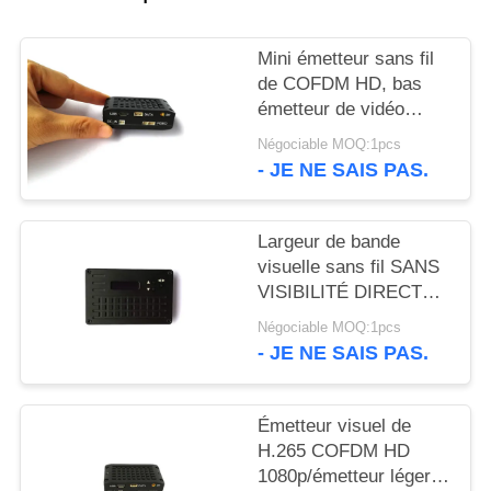
DU
SITE
Mini émetteur sans fil
de COFDM HD, bas
émetteur de vidéo
POLITIQUE
d'UAV de latence
Négociable MOQ:1pcs
DE
- JE NE SAIS PAS.
CONFIDENTIALITÉ
Largeur de bande
visuelle sans fil SANS
VISIBILITÉ DIRECTE
de la Manche de
Négociable MOQ:1pcs
l'émetteur 8MHz d'UAV
- JE NE SAIS PAS.
COFDM de CVBS
Émetteur visuel de
H.265 COFDM HD
1080p/émetteur léger