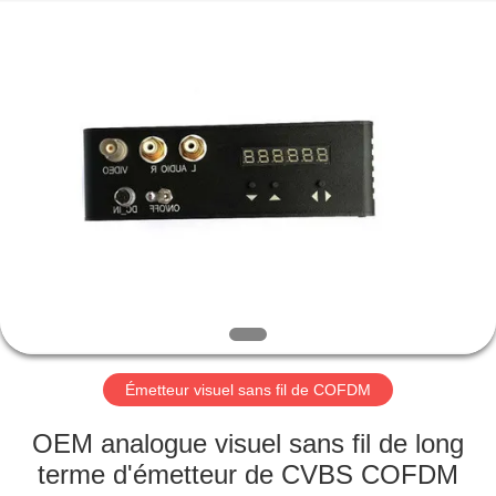
2026
Shenzhen
Huanuo
Innovate
Technology
Co.,Ltd.
All
Rights
À
Reserved.
LA
MAISON
PRODUITS
À
PROPOS
Émetteur visuel sans fil de COFDM
DE
NOUS
OEM analogue visuel sans fil de long
terme d'émetteur de CVBS COFDM