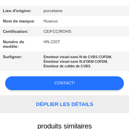
VISITE
DE
Lieu d'origine:
porcelaine
L'USINE
Nom de marque:
Huanuo
Certification:
CE/FCC/ROHS
CONTRÔLE
Numéro de
HN-220T
modèle:
QUALITÉ
Surligner:
,
Émetteur visuel sans fil de CVBS COFDM
,
Émetteur visuel sans fil d'OEM COFDM
CONTACTEZ-
Émetteur de cofdm de CVBS
NOUS
CONTACT!
DEMANDER
UN DEVIS
DÉPLIER LES DÉTAILS
PLAN
produits similaires