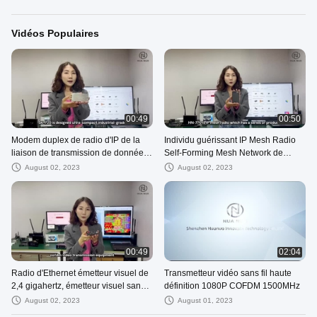
Vidéos Populaires
00:49
00:50
Modem duplex de radio d'IP de la
Individu guérissant IP Mesh Radio
liaison de transmission de données
Self-Forming Mesh Network de
FDD Cofdm de module de cofdm
modem de radio d'IP
August 02, 2023
August 02, 2023
d'émetteur-récepteur de données
00:49
02:04
Radio d'Ethernet émetteur visuel de
Transmetteur vidéo sans fil haute
2,4 gigahertz, émetteur visuel sans
définition 1080P COFDM 1500MHz
fil de long terme de HDMI
August 02, 2023
August 01, 2023