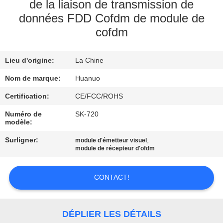
VISITE
de la liaison de transmission de
données FDD Cofdm de module de
DE
cofdm
L'USINE
Lieu d'origine:
La Chine
CONTRÔLE
Nom de marque:
Huanuo
QUALITÉ
Certification:
CE/FCC/ROHS
CONTACTEZ-
Numéro de
SK-720
modèle:
NOUS
Surligner:
,
module d'émetteur visuel
module de récepteur d'ofdm
DEMANDER
CONTACT!
UN DEVIS
PLAN
DÉPLIER LES DÉTAILS