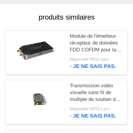
DU
SITE
produits similaires
POLITIQUE
Module de l'émetteur-
DE
récepteur de données
FDD COFDM pour la
CONFIDENTIALITÉ
transmission multi de
Négociable MOQ:1pcs
flux vidéo de la
- JE NE SAIS PAS.
Manche
Transmission vidéo
visuelle sans fil de
multiple de soutien de
module d'émetteur de
Négociable MOQ:1 pcs
CVBS/SDI/HDMI HD
- JE NE SAIS PAS.