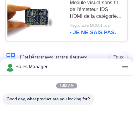
Module visuel sans fil
de l'émetteur IDS
HDMI de la catégorie
H.264 de module
Négociable MOQ:1 pcs
industriel de cofdm
- JE NE SAIS PAS.
Catégories populaires
Tous
Sales Manager
Émetteur de vidéo de
Émetteur visuel sans
COFDM
fil de COFDM
1:52 AM
Good day, what product are you looking for?
émetteur de radio de
Radio maillée IP
hd de cofdm
Mini émetteur de
Module de COFDM