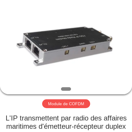
2026
Shenzhen
Huanuo
Innovate
Technology
Co.,Ltd.
All
Rights
À
Reserved.
LA
MAISON
PRODUITS
À
PROPOS
Module de COFDM
DE
NOUS
L'IP transmettent par radio des affaires
maritimes d'émetteur-récepteur duplex