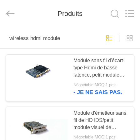
2026
Shenzhen
Huanuo
Produits
Innovate
Technology
Co.,Ltd.
All
Rights
À
Reserved.
wireless hdmi module
LA
MAISON
Module sans fil d'écart-
type Hdmi de basse
PRODUITS
latence, petit module
d'affichage du volume
Négociable MOQ:1 pcs
HDMI
À
- JE NE SAIS PAS.
PROPOS
DE
Module d'émetteur sans
fil de HD IDS/petit
NOUS
module visuel de
dispositif d'émetteur
Négociable MOQ:1 pcs