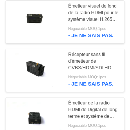
Émetteur visuel de fond
de la radio HDMI pour le
système visuel H.265
d'UAV
Négociable MOQ:1pcs
- JE NE SAIS PAS.
Récepteur sans fil
d'émetteur de
CVBS/HDMI/SDI HDMI,
émetteur de 1080P
Négociable MOQ:1pcs
HDMI Wifi
- JE NE SAIS PAS.
Émetteur de la radio
HDMI de Digital de long
terme et système de
récepteur pour le
Négociable MOQ:1pcs
système de bourdon