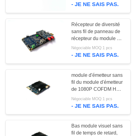
VISITE
- JE NE SAIS PAS.
DE
L'USINE
Récepteur de diversité
sans fil de panneau de
récepteur du module HD
CONTRÔLE
Digital de H.264
Négociable MOQ:1 pcs
QUALITÉ
COFDM
- JE NE SAIS PAS.
CONTACTEZ-
module d'émetteur sans
NOUS
fil du module d'émetteur
de 1080P COFDM HD
mini COFDM/HDMI
DEMANDER
Négociable MOQ:1 pcs
- JE NE SAIS PAS.
UN DEVIS
Bas module visuel sans
PLAN
fil de temps de retard,