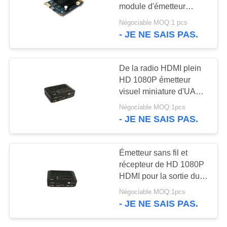
DU
module d'émetteur
visuel des 2 Manche rf
SITE
Négociable MOQ:1 pcs
- JE NE SAIS PAS.
POLITIQUE
DE
De la radio HDMI plein
HD 1080P émetteur
CONFIDENTIALITÉ
visuel miniature d'UAV
de l'émetteur H.265
Négociable MOQ:1pcs
- JE NE SAIS PAS.
Émetteur sans fil et
récepteur de HD 1080P
HDMI pour la sortie du
projecteur 200MW
Négociable MOQ:1pcs
- JE NE SAIS PAS.