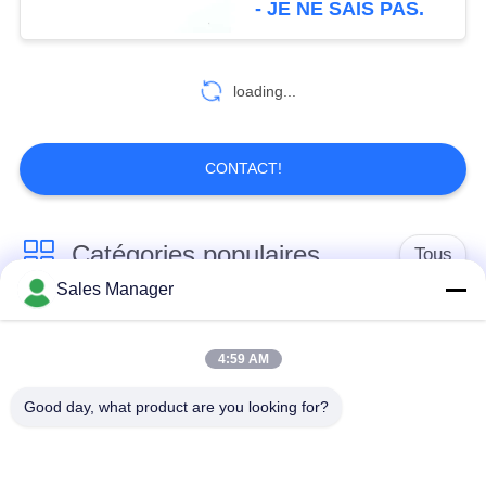
- JE NE SAIS PAS.
d'UAV
loading...
CONTACT!
Catégories populaires
Tous
Sales Manager
Émetteur de vidéo de
Émetteur visuel sans
COFDM
fil de COFDM
4:59 AM
Good day, what product are you looking for?
émetteur de radio de
Radio maillée IP
hd de cofdm