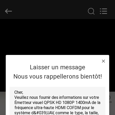
2026
Shenzhen
Huanuo
Innovate
Technology
Co.,Ltd.
All
Rights
À
Reserved.
LA
MAISON
PRODUITS
Laisser un message
À
Nous vous rappellerons bientôt!
PROPOS
DE
NOUS