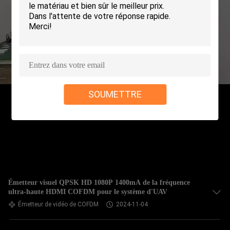
VISITE
DE
L'USINE
CONTRÔLE
QUALITÉ
SOUMETTRE
CONTACTEZ-
NOUS
DEMANDER
Émetteur visuel QPSK HD 1080P 1400mA de la fréquence
UN DEVIS
ultra-haute HDMI COFDM pour le système d'UAV
Émetteur de vidéo de COFDM
2024-11-04
PLAN