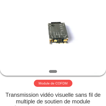
2026
Shenzhen
Huanuo
Innovate
Technology
Co.,Ltd.
All
Rights
À
Reserved.
LA
MAISON
PRODUITS
À
PROPOS
Module de COFDM
DE
NOUS
Transmission vidéo visuelle sans fil de
multiple de soutien de module