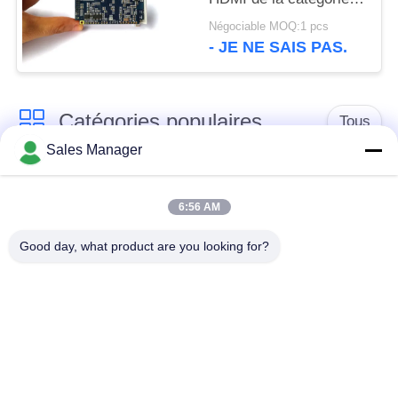
H.264 de module
Négociable MOQ:1 pcs
industriel de cofdm
- JE NE SAIS PAS.
Catégories populaires
Tous
Sales Manager
Émetteur de vidéo de
Émetteur visuel sans
COFDM
fil de COFDM
6:56 AM
Good day, what product are you looking for?
émetteur de radio de
Radio maillée IP
hd de cofdm
Mini émetteur de
Module de COFDM
COFDM