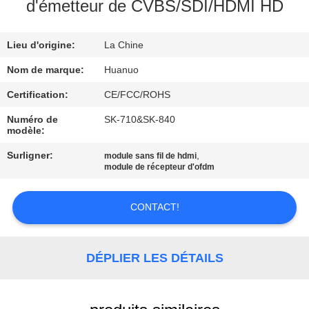
VISITE
d'émetteur de CVBS/SDI/HDMI HD
DE
Lieu d'origine:
La Chine
L'USINE
Nom de marque:
Huanuo
CONTRÔLE
Certification:
CE/FCC/ROHS
QUALITÉ
Numéro de
SK-710&SK-840
modèle:
Surligner:
,
module sans fil de hdmi
CONTACTEZ-
module de récepteur d'ofdm
NOUS
CONTACT!
DEMANDER
UN DEVIS
DÉPLIER LES DÉTAILS
PLAN