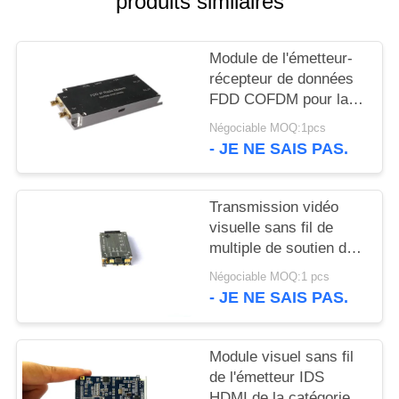
produits similaires
DU
SITE
Module de l'émetteur-
récepteur de données
POLITIQUE
FDD COFDM pour la
transmission multi de
DE
Négociable MOQ:1pcs
flux vidéo de la
- JE NE SAIS PAS.
CONFIDENTIALITÉ
Manche
Transmission vidéo
visuelle sans fil de
multiple de soutien de
module d'émetteur de
Négociable MOQ:1 pcs
CVBS/SDI/HDMI HD
- JE NE SAIS PAS.
Module visuel sans fil
de l'émetteur IDS
HDMI de la catégorie