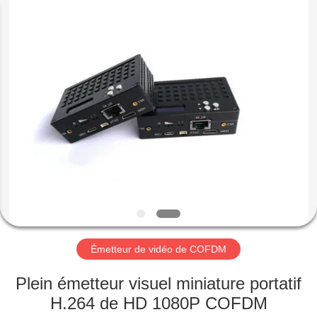
2026
Shenzhen
Huanuo
Innovate
Technology
Co.,Ltd.
All
Rights
À
Reserved.
LA
MAISON
PRODUITS
À
PROPOS
Émetteur de vidéo de COFDM
DE
NOUS
Plein émetteur visuel miniature portatif
H.264 de HD 1080P COFDM