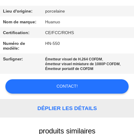
VISITE
DE
Lieu d'origine:
porcelaine
L'USINE
Nom de marque:
Huanuo
Certification:
CE/FCC/ROHS
CONTRÔLE
Numéro de
HN-550
modèle:
QUALITÉ
Surligner:
,
Émetteur visuel de H.264 COFDM
,
émetteur visuel miniature de 1080P COFDM
CONTACTEZ-
Émetteur portatif de COFDM
NOUS
CONTACT!
DEMANDER
UN DEVIS
DÉPLIER LES DÉTAILS
PLAN
produits similaires