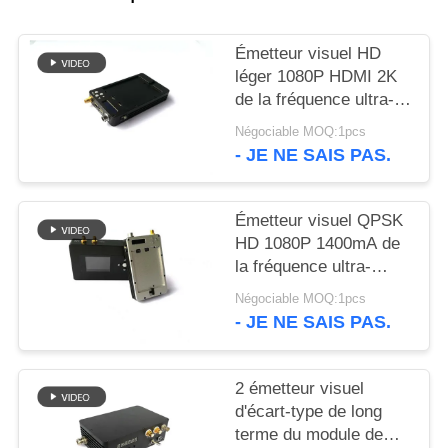
DU
SITE
Émetteur visuel HD
léger 1080P HDMI 2K
de la fréquence ultra-
POLITIQUE
haute COFDM de
Négociable MOQ:1pcs
DE
QPSK
- JE NE SAIS PAS.
CONFIDENTIALITÉ
Émetteur visuel QPSK
HD 1080P 1400mA de
la fréquence ultra-
haute HDMI COFDM
Négociable MOQ:1pcs
pour le système d'UAV
- JE NE SAIS PAS.
2 émetteur visuel
d'écart-type de long
terme du module de