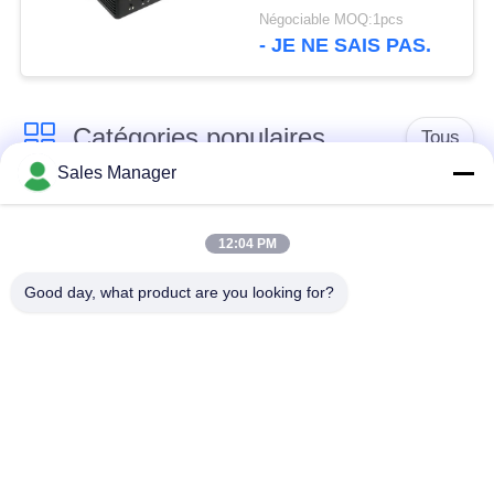
récepteur de Cofdm de
Négociable MOQ:1pcs
la Manche CVBS
- JE NE SAIS PAS.
Catégories populaires
Tous
Sales Manager
Émetteur de vidéo de
Émetteur visuel sans
COFDM
fil de COFDM
12:04 PM
Good day, what product are you looking for?
émetteur de radio de
Radio maillée IP
hd de cofdm
Mini émetteur de
Module de COFDM
COFDM
Liaison de